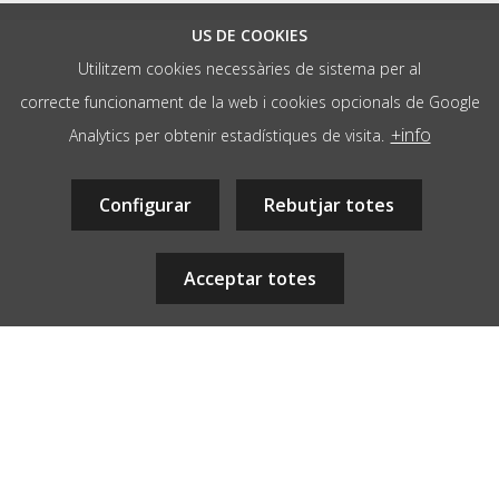
US DE COOKIES
Utilitzem cookies necessàries de sistema per al
correcte funcionament de la web i cookies opcionals de Google
/ AGÈNCIA WEB
+info
Analytics per obtenir estadístiques de visita.
hola@aladetres.com
-
Contacte
+34 938 052 678
Configurar
- dl a dv de 9 a 13h
Rebutjar totes
08700 - Igualada, Barcelona, CAT
Acceptar totes