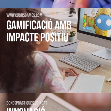
WWW.CUBUSGAMES.COM
GAMIFICACIÓ AMB
IMPACTE POSITIU
BONESPRACTIQUES.UCH.CAT