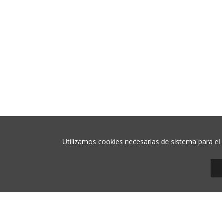
hola
+34 9
08700 
/ AGENCIA WEB
Utilizamos cookies necesarias de sistema para el 