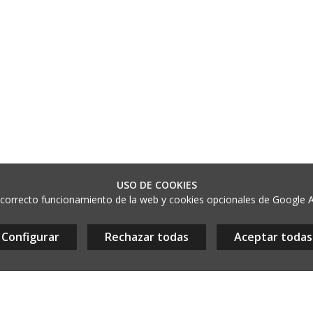
@aladetres.com
-
Contacte
38 052 678
- dl a dv de 9 a 13h
- Igualada, Barcelona, CAT
USO DE COOKIES
correcto funcionamiento de la web y cookies opcionales de Google Ana
Configurar
Rechazar todas
Aceptar todas