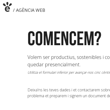
/ AGÈNCIA WEB
/ DESENVOLUPAMENT WEB
/ ESTRATÈGIA WEB
Comencem?
/ DISSENY WEB
Volem ser productius, sostenibles i c
quedar presencialment.
Utilitza el formulari inferior per avançar-nos cinc cènt
Deixa'ns les teves dades i et contactarem sobre
problema et preparem i signem un document de c