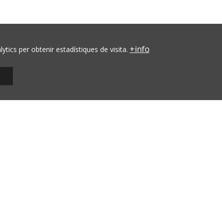
Programes de suport
Política de privacitat
Política de cookies
+info
ics per obtenir estadístiques de visita.
Configurar cookies
s