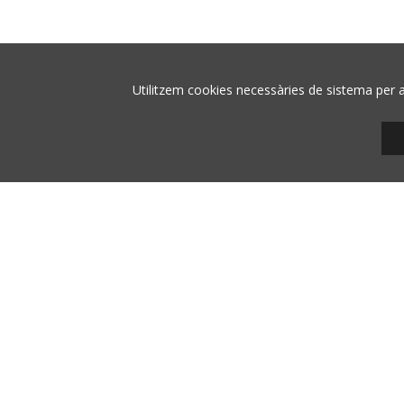
hola
+34 9
08700 
/ AGÈNCIA WEB
Utilitzem cookies necessàries de sistema per a