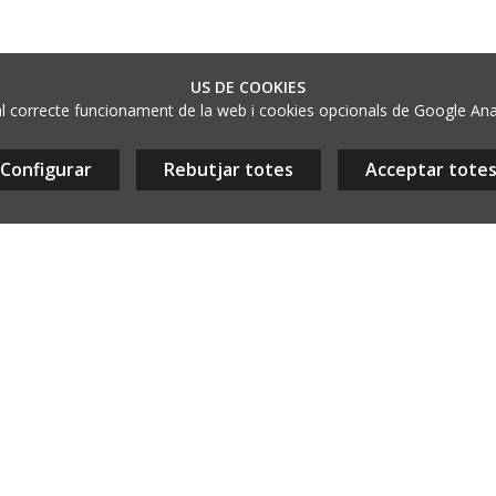
@aladetres.com
-
Contacte
38 052 678
- dl a dv de 9 a 13h
- Igualada, Barcelona, CAT
US DE COOKIES
l correcte funcionament de la web i cookies opcionals de Google Analyt
Configurar
Rebutjar totes
Acceptar tote