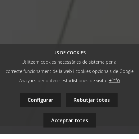
US DE COOKIES
Utilitzem cookies necessàries de sistema per al
correcte funcionament de la web i cookies opcionals de Google
/ AGÈNCIA WEB
+info
Analytics per obtenir estadístiques de visita.
hola@aladetres.com
-
Contacte
+34 938 052 678
Configurar
- dl a dv de 9 a 13h
Rebutjar totes
08700 - Igualada, Barcelona, CAT
Acceptar totes