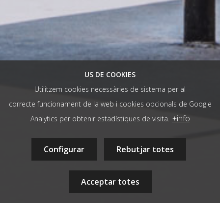
US DE COOKIES
Utilitzem cookies necessàries de sistema per al
correcte funcionament de la web i cookies opcionals de Google
/ AGÈNCIA WEB
+info
Analytics per obtenir estadístiques de visita.
hola@aladetres.com
-
Contacte
+34 938 052 678
Configurar
- dl a dv de 9 a 13h
Rebutjar totes
08700 - Igualada, Barcelona, CAT
Acceptar totes