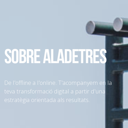
Sobre aladetres
De l'offline a l'online. T'acompanyem en la
teva transformació digital a partir d'una
estratègia orientada als resultats.