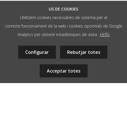
US DE COOKIES
Utilitzem cookies necessàries de sistema per al
correcte funcionament de la web i cookies opcionals de Google
/ AGÈNCIA WEB
+info
Analytics per obtenir estadístiques de visita.
hola@aladetres.com
-
Contacte
+34 938 052 678
Configurar
- dl a dv de 9 a 13h
Rebutjar totes
08700 - Igualada, Barcelona, CAT
Acceptar totes