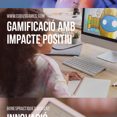
WWW.CUBUSGAMES.COM
GAMIFICACIÓ AMB
IMPACTE POSITIU
BONESPRACTIQUES.UCH.CAT